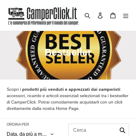
Vai
direttamente
Cerca
Accedi
Carrello
ai
contenuti
C
Bestseller
o
l
l
Scopri i
prodotti più venduti e apprezzati dai camperisti
:
e
accessori, ricambi e articoli essenziali selezionati tra i bestseller
di CamperClick. Potrai comodamente acquistarli con un click
z
direttamente dalla nostra Home Page.
i
ORDINA PER
o