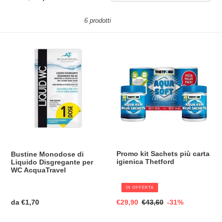
Invia
n
6 prodotti
e
:
Bustine
Promo
Monodose
kit
di
Sachets
Liquido
più
Disgregante
carta
per
igienica
WC
Thetford
AcquaTravel
Promo kit Sachets più carta
Bustine Monodose di
igienica Thetford
Liquido Disgregante per
WC AcquaTravel
IN OFFERTA
Prezzo
da €1,70
Prezzo
€29,90
Prezzo
€43,60
-31%
di
scontato
di