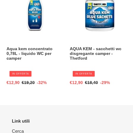
0,78L
sacchetti
-
wc
liquido
disgregante
WC
camper
per
-
camper
Thetford
Aqua kem concentrato
AQUA KEM - sacchetti wc
0,78L - liquido WC per
disgregante camper -
camper
Thetford
IN OFFERTA
IN OFFERTA
Prezzo
€12,90
Prezzo
€19,20
-32%
Prezzo
€12,90
Prezzo
€18,40
-29%
scontato
di
scontato
di
listino
listino
Link utili
Cerca