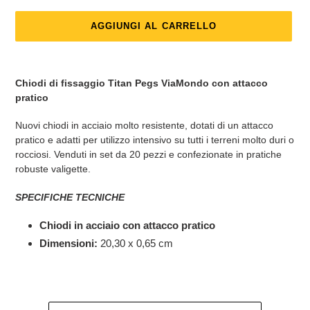
AGGIUNGI AL CARRELLO
Inserimento
del
Chiodi di fissaggio Titan Pegs ViaMondo con attacco
prodotto
pratico
nel
carrello
Nuovi chiodi in acciaio molto resistente, dotati di un attacco
pratico e adatti per utilizzo intensivo su tutti i terreni molto duri o
rocciosi. Venduti in set da 20 pezzi e confezionate in pratiche
robuste valigette.
SPECIFICHE TECNICHE
Chiodi in acciaio con attacco pratico
Dimensioni:
20,30 x 0,65 cm