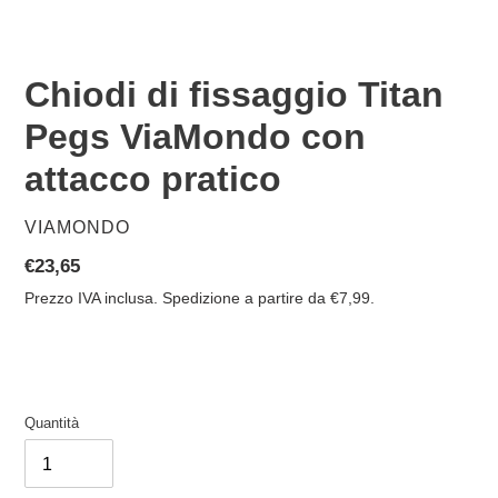
Chiodi di fissaggio Titan
Pegs ViaMondo con
attacco pratico
VENDITORE
VIAMONDO
Prezzo
€23,65
di
Prezzo IVA inclusa. Spedizione a partire da €7,99.
listino
Quantità