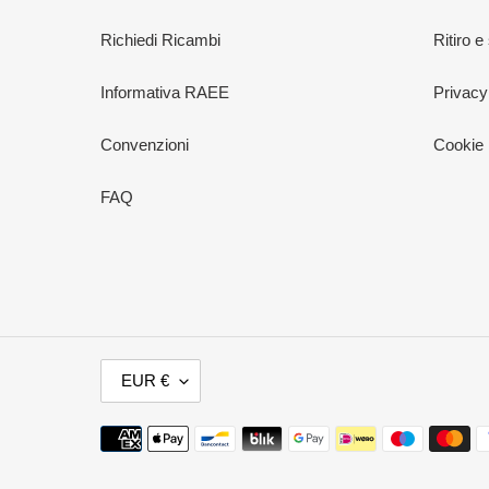
Richiedi Ricambi
Ritiro e
Informativa RAEE
Privacy
Convenzioni
Cookie 
FAQ
V
EUR €
A
L
Metodi
U
di
T
pagamento