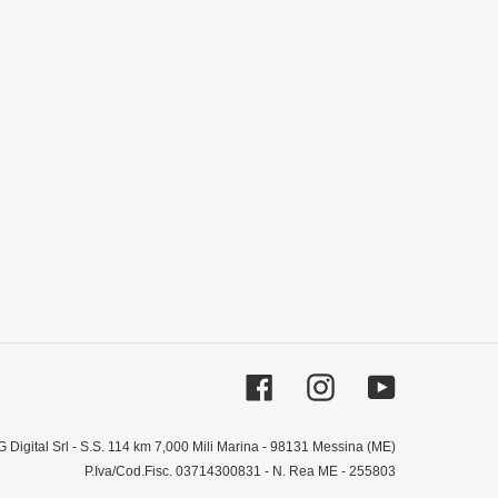
Facebook
Instagram
YouTube
 G Digital Srl - S.S. 114 km 7,000 Mili Marina - 98131 Messina (ME)
P.Iva/Cod.Fisc. 03714300831 - N. Rea ME - 255803