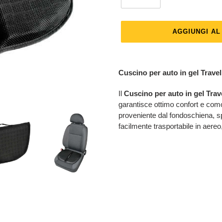
AGGIUNGI A
Inserimento
del
Cuscino per auto in gel Travel
prodotto
nel
Il
Cuscino per auto in gel Trav
carrello
garantisce ottimo confort e comod
proveniente dal fondoschiena, sp
facilmente trasportabile in aereo