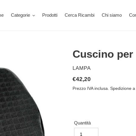
me
Categorie
Prodotti
Cerca Ricambi
Chi siamo
Con
Cuscino per 
VENDITORE
LAMPA
Prezzo
€42,20
di
Prezzo IVA inclusa. Spedizione a 
listino
Quantità