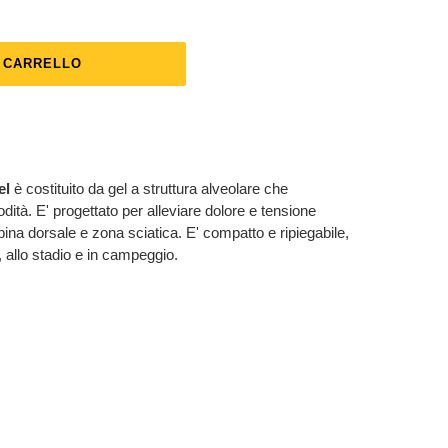
L CARRELLO
el
è costituito da gel a struttura alveolare che
ità. E' progettato per alleviare dolore e tensione
ina dorsale e zona sciatica. E' compatto e ripiegabile,
, allo stadio e in campeggio.