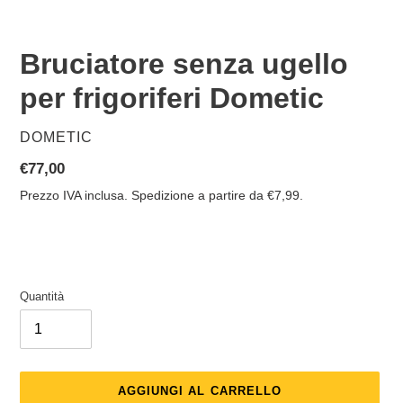
Bruciatore senza ugello
per frigoriferi Dometic
VENDITORE
DOMETIC
Prezzo
€77,00
di
Prezzo IVA inclusa. Spedizione a partire da €7,99.
listino
Quantità
AGGIUNGI AL CARRELLO