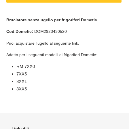
Inserimento
del
Bruciatore senza ugello per frigoriferi Dometic
prodotto
nel
Cod.Dometic:
DOM2923430520
carrello
Puoi acquistare
l'ugello al seguente link
.
Adatto per i seguenti modelli di frigoriferi Dometic:
RM 7XX0
7XX5
8XX1
8XX5
Link utili