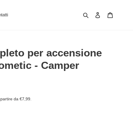
Cerca
Accedi
Carrello
tatti
pleto per accensione
Dometic - Camper
partire da €7,99.