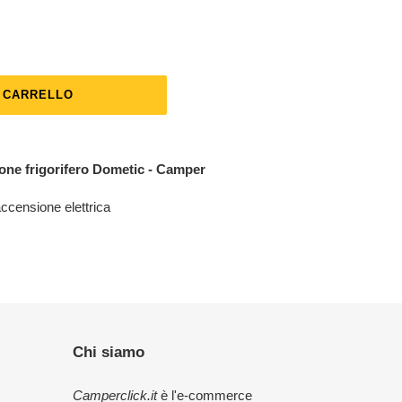
L CARRELLO
one frigorifero Dometic - Camper
censione elettrica
Chi siamo
Camperclick.it
è l'e-commerce