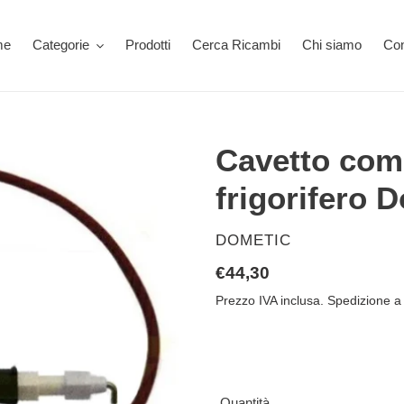
me
Categorie
Prodotti
Cerca Ricambi
Chi siamo
Con
Cavetto com
frigorifero 
VENDITORE
DOMETIC
Prezzo
€44,30
di
Prezzo IVA inclusa. Spedizione a 
listino
Quantità