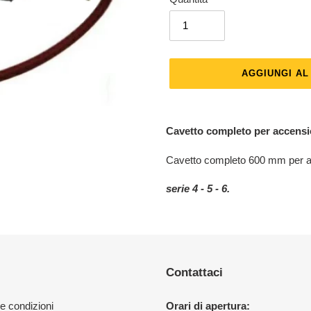
AGGIUNGI A
Inserimento
del
Cavetto completo per accensi
prodotto
nel
Cavetto completo 600 mm per ac
carrello
serie 4 - 5 - 6.
Contattaci
 e condizioni
Orari di apertura: