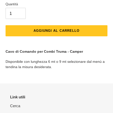
Quantità
AGGIUNGI AL CARRELLO
Inserimento
del
Cavo di Comando per Combi Truma - Camper
prodotto
nel
Disponibile con lunghezza 6 mt o 9 mt selezionare dal menù a
carrello
tendina la misura desiderata.
Link utili
Cerca