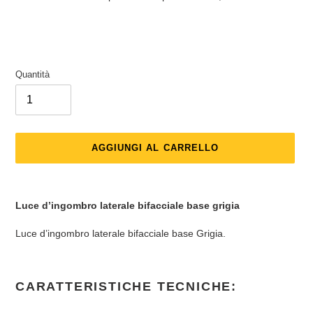
listino
Quantità
AGGIUNGI AL CARRELLO
Inserimento
del
Luce d’ingombro laterale bifacciale base grigia
prodotto
nel
Luce d’ingombro laterale bifacciale base Grigia.
carrello
CARATTERISTICHE TECNICHE: