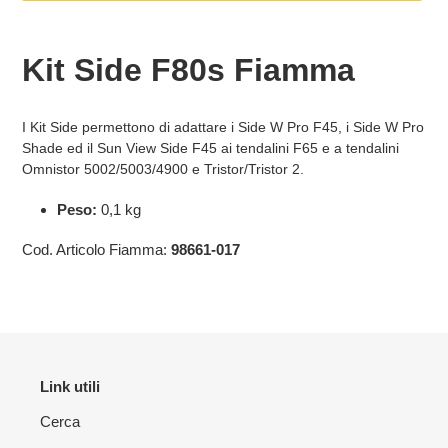
Inserimento
del
Kit Side F80s Fiamma
prodotto
nel
carrello
I Kit Side permettono di adattare i Side W Pro F45, i Side W Pro
Shade ed il Sun View Side F45 ai tendalini F65 e a tendalini
Omnistor 5002/5003/4900 e Tristor/Tristor 2.
Peso:
0,1 kg
Cod. Articolo Fiamma:
98661-017
Link utili
Cerca