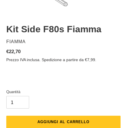
Kit Side F80s Fiamma
VENDITORE
FIAMMA
Prezzo
€22,70
di
Prezzo IVA inclusa. Spedizione a partire da €7,99.
listino
Quantità
AGGIUNGI AL CARRELLO