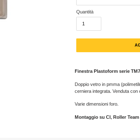
Quantità
A
Inserimento
del
Finestra Plastoform serie TM
prodotto
nel
Doppio vetro in pmma (polimetilme
carrello
cerniera integrata. Venduta con
Varie dimensioni foro.
Montaggio su CI, Roller Team 