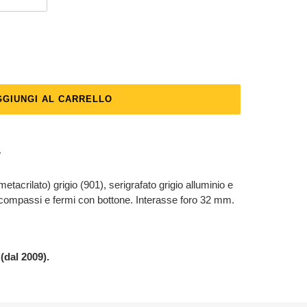
GGIUNGI AL CARRELLO
7
tacrilato) grigio (901), serigrafato grigio alluminio e
 compassi e fermi con bottone. Interasse foro 32 mm.
(dal 2009).