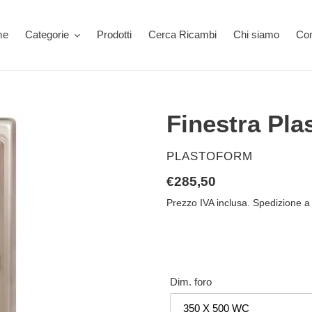
me
Categorie
Prodotti
Cerca Ricambi
Chi siamo
Con
Finestra Pla
VENDITORE
PLASTOFORM
Prezzo
€285,50
di
Prezzo IVA inclusa. Spedizione a 
listino
Dim. foro