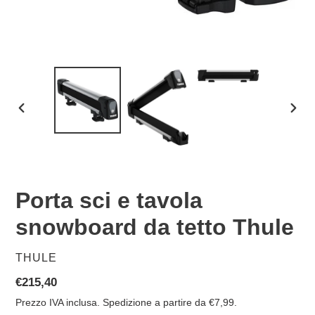
SLIDE
SLID
PRECEDENTE
SUCC
Porta sci e tavola
snowboard da tetto Thule
VENDITORE
THULE
Prezzo
€215,40
di
Prezzo IVA inclusa. Spedizione a partire da €7,99.