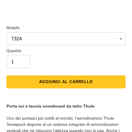
listino
Modello
Quantità
AGGIUNGI AL CARRELLO
Inserimento
del
Porta sci e tavola snowboard da tetto Thule
prodotto
nel
Uno dei portasci più sottili al mondo, l'aerodinamico Thule
carrello
Snowpack dispone di un sistema integrato di ammortizzatori
verticali che ne riducono l'altezza quando non si usa. Anche i