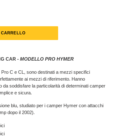
L CARRELLO
NG CAR
-
MODELLO PRO HYMER
o, Pro C e CL, sono destinati a mezzi specifici
rfettamente ai mezzi di riferimento. Hanno
do da soddisfare la particolarità di determinati camper
mplice e sicura.
ersione blu, studiato per i camper Hymer con attacchi
amp dopo il 2002).
ici
ici