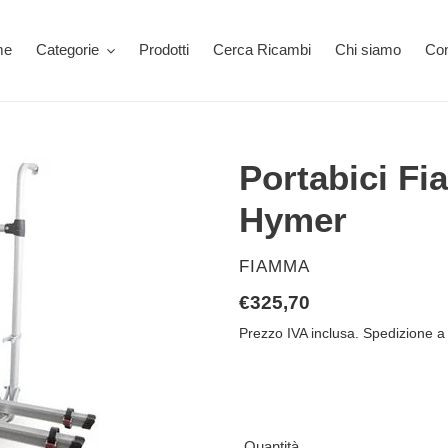
me
Categorie
Prodotti
Cerca Ricambi
Chi siamo
Con
Portabici F
Hymer
VENDITORE
FIAMMA
Prezzo
€325,70
di
Prezzo IVA inclusa. Spedizione a 
listino
Quantità