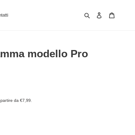
Cerca
Accedi
Carrello
tatti
iamma modello Pro
partire da €7,99.