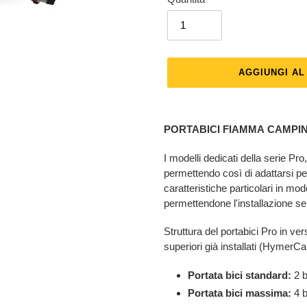
AGGIUNGI A
Inserimento
del
PORTABICI FIAMMA
CAMPI
prodotto
nel
I modelli dedicati della serie Pr
carrello
permettendo così di adattarsi pe
caratteristiche particolari in mo
permettendone l'installazione se
Struttura del portabici Pro in v
superiori già installati (HymerC
Portata bici standard:
2 b
Portata bici massima:
4 b