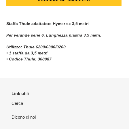
Inserimento
del
Staffa Thule adattatore Hymer sx 3,5 metri
prodotto
nel
Per verande serie 6. Lunghezza piastra 3,5 metri.
carrello
Utilizzo: Thule 6200/6300/9200
• 1 staffa da 3,5 metri
• Codice Thule: 308087
Link utili
Cerca
Dicono di noi