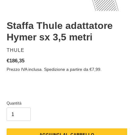
Staffa Thule adattatore
Hymer sx 3,5 metri
VENDITORE
THULE
Prezzo
€186,35
di
Prezzo IVA inclusa. Spedizione a partire da €7,99.
listino
Quantità
AGGIUNGI AL CARRELLO