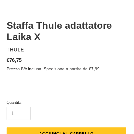
Staffa Thule adattatore
Laika X
VENDITORE
THULE
Prezzo
€76,75
di
Prezzo IVA inclusa. Spedizione a partire da €7,99.
listino
Quantità
AGGIUNGI AL CARRELLO