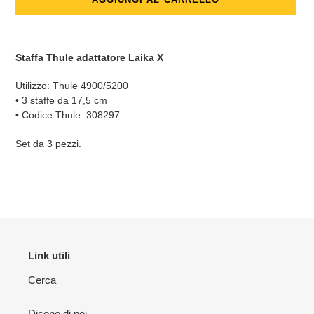
Inserimento
del
Staffa Thule adattatore Laika X
prodotto
nel
Utilizzo: Thule 4900/5200
carrello
• 3 staffe da 17,5 cm
• Codice Thule: 308297.
Set da 3 pezzi.
Link utili
Cerca
Dicono di noi