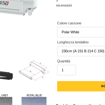
3
recensioni
Colore cassone
Lunghezza tendalino
Quantità
A
Inserimento
del