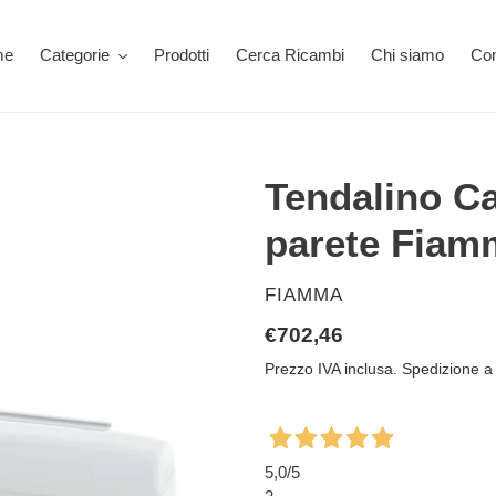
me
Categorie
Prodotti
Cerca Ricambi
Chi siamo
Con
Tendalino C
parete Fiam
VENDITORE
FIAMMA
Prezzo
€702,46
di
Prezzo IVA inclusa. Spedizione a 
listino
5,0
/5