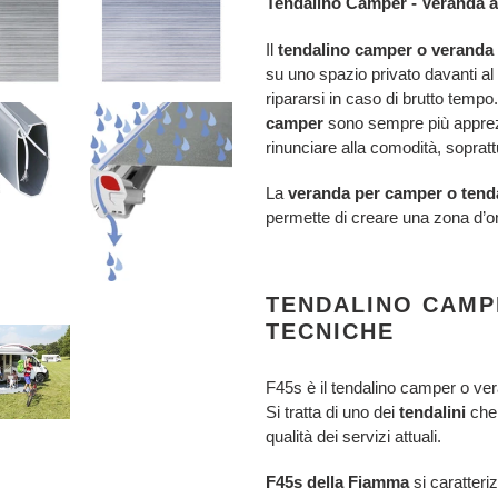
Tendalino Camper - Veranda 
prodotto
nel
Il
tendalino camper o veranda
carrello
su uno spazio privato davanti al
ripararsi in caso di brutto tempo
camper
sono sempre più apprezz
rinunciare alla comodità, sopratt
La
veranda per camper o tend
permette di creare una zona d’o
TENDALINO CAMP
TECNICHE
F45s è il tendalino camper o ver
Si tratta di uno dei
tendalini
che 
qualità dei servizi attuali.
F45s della Fiamma
si caratteri