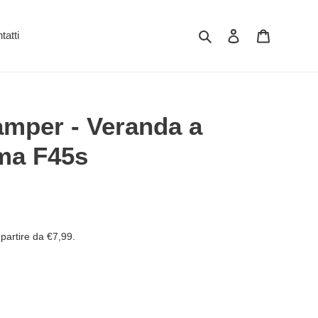
Cerca
Accedi
Carrello
tatti
amper - Veranda a
ma F45s
partire da €7,99.