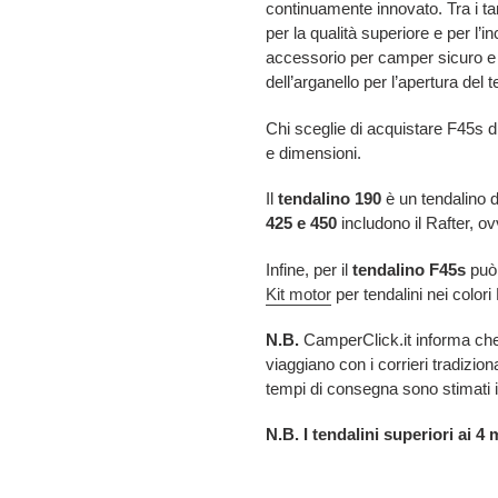
continuamente innovato. Tra i tan
per la qualità superiore e per l’inc
accessorio per camper sicuro e pr
dell’arganello per l’apertura del t
Chi sceglie di acquistare F45s d
e dimensioni.
Il
tendalino 190
è un tendalino d
425 e 450
includono il Rafter, ov
Infine, per il
tendalino F45s
può 
Kit motor
per tendalini nei color
N.B.
CamperClick.it informa che 
viaggiano con i corrieri tradizion
tempi di consegna sono stimati in
N.B. I tendalini superiori ai 