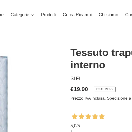
me
Categorie
Prodotti
Cerca Ricambi
Chi siamo
Con
Tessuto trap
interno
VENDITORE
SIFI
Prezzo
€19,90
ESAURITO
di
Prezzo IVA inclusa. Spedizione a 
listino
5,0
/5