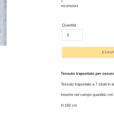
1
recensioni
Quantità
ESAU
Inserimento
del
Tessuto trapuntato per oscura
prodotto
nel
Tessuto trapuntato a 7 strati in 
carrello
Inserire nel campo quantità i mt 
H 160 cm