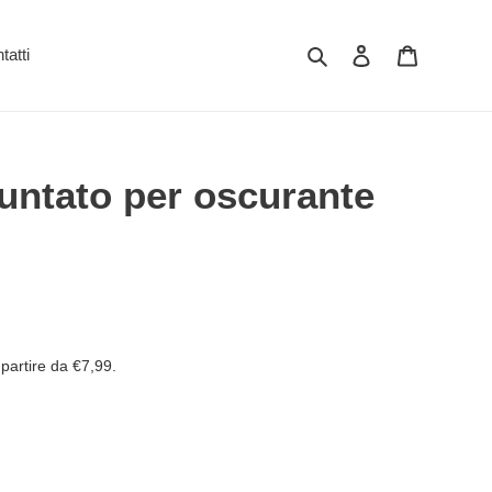
Cerca
Accedi
Carrello
tatti
untato per oscurante
partire da €7,99.