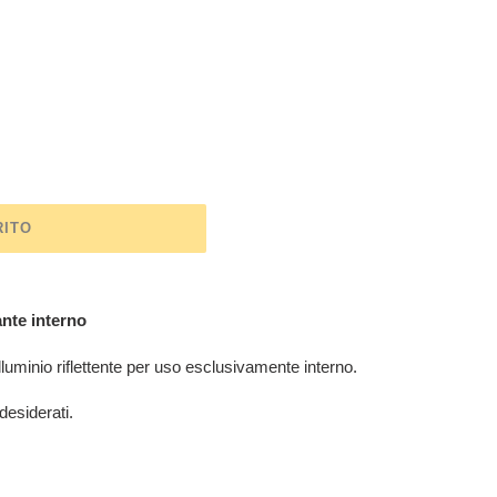
RITO
nte interno
alluminio riflettente per uso esclusivamente interno.
desiderati.